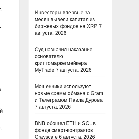
с
Инвесторы впервые за
месяц вывели капитал из
А
биржевых фондов на XRP
7
августа, 2026
Суд назначил наказание
основателю
криптомаркетмейкера
MyTrade
7 августа, 2026
Мошенники используют
а
новые схемы обмана с Gram
и Телеграмом Павла Дурова
7 августа, 2026
ой
BNB обошел ETH и SOL в
o.
фонде смарт-контрактов
Grayscale
6 августа, 2026