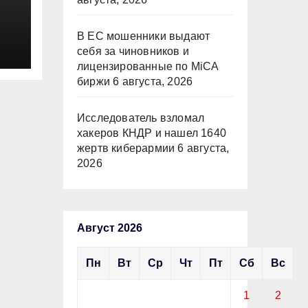
В ЕС мошенники выдают
себя за чиновников и
лицензированные по MiCA
биржи
6 августа, 2026
Исследователь взломал
хакеров КНДР и нашел 1640
жертв киберармии
6 августа,
2026
Август 2026
Пн
Вт
Ср
Чт
Пт
Сб
Вс
1
2