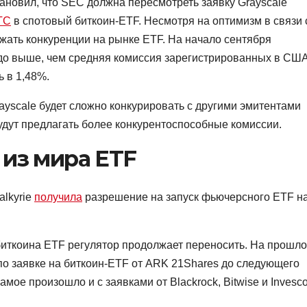
становил, что SEC должна пересмотреть заявку Grayscale
TC
в спотовый биткоин-ETF. Несмотря на оптимизм в связи 
жать конкуренции на рынке ETF. На начало сентября
до выше, чем средняя комиссия зарегистрированных в СШ
 в 1,48%.
ayscale будет сложно конкурировать с другими эмитентами
дут предлагать более конкурентоспособные комиссии.
 из мира ETF
alkyrie
получила
разрешение на запуск фьючерсного ETF н
биткоина ETF регулятор продолжает переносить. На прошл
о заявке на биткоин-ETF от ARK 21Shares до следующего
мое произошло и с заявками от Blackrock, Bitwise и Invesc