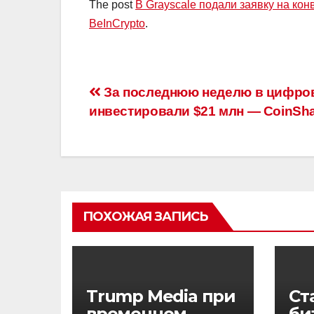
The post
В Grayscale подали заявку на кон
BeInCrypto
.
Навигация
За последнюю неделю в цифро
инвестировали $21 млн — CoinSh
по
записям
ПОХОЖАЯ ЗАПИСЬ
Trump Media при
Ст
временном
би