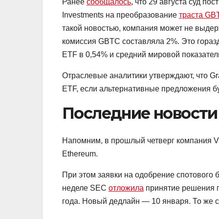
Ранее
сообщалось
, что 29 августа суд по
Investments на преобразование
траста GB
такой новостью, компания может не выдер
комиссия GBTC составляла 2%. Это гораз
ETF в 0,54% и средний мировой показатель
Отраслевые аналитики утверждают, что Gr
ETF, если альтернативные предложения бу
Последние новости
Напомним, в прошлый четверг компания V
Ethereum.
При этом заявки на одобрение спотового 
неделе SEC
отложила
принятие решения п
года. Новый дедлайн — 10 января. То же са