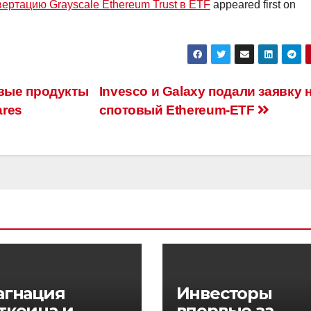
вертацию Grayscale Ethereum Trust в ETF
appeared first on
вые продукты
Invesco и Galaxy подали заявку 
ares
спотовый Ethereum-ETF
агнация
Инвесторы
ткоина и
впервые за