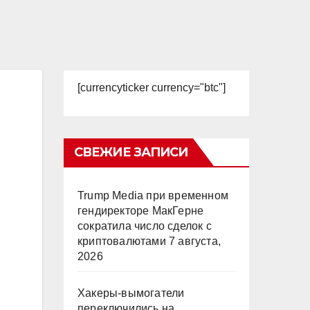
[currencyticker currency="btc"]
СВЕЖИЕ ЗАПИСИ
Trump Media при временном
гендиректоре МакГерне
сократила число сделок с
криптовалютами
7 августа,
2026
.
Хакеры-вымогатели
переключились на