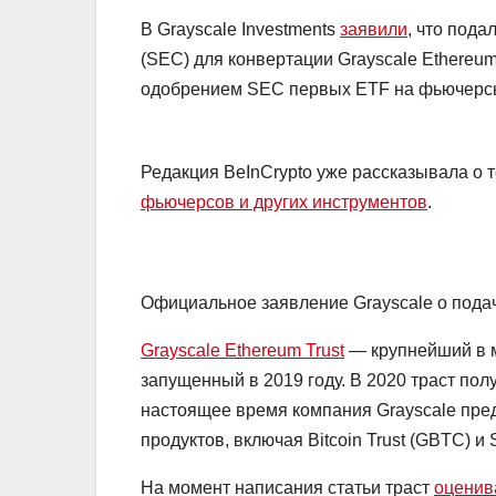
В Grayscale Investments
заявили
, что под
(SEC) для конвертации Grayscale Ethereum
одобрением SEC первых ETF на фьючерсы
Редакция BeInCrypto уже рассказывала о т
фьючерсов и других инструментов
.
Официальное заявление Grayscale о подач
Grayscale Ethereum Trust
— крупнейший в м
запущенный в 2019 году. В 2020 траст по
настоящее время компания Grayscale пре
продуктов, включая Bitcoin Trust (GBTC) и 
На момент написания статьи траст
оценив