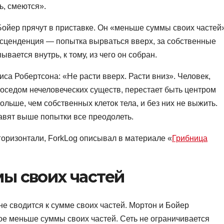
ь, смеются».
Бойер прячут в приставке. Он «меньше суммы своих частей»
нсценденция — попытка вырваться вверх, за собственные
вается внутрь, к тому, из чего он собран.
са Робертсона: «Не расти вверх. Расти вниз». Человек,
оседом нечеловеческих существ, перестает быть центром
ольше, чем собственных клеток тела, и без них не выжить.
авят выше попытки все преодолеть.
горизонтали, ForkLog описывал в материале «
Грибница
ы своих частей
 не сводится к сумме своих частей. Мортон и Бойер
е меньше суммы своих частей. Сеть не ограничивается