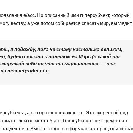
появления e/acc. Но описанный ими гиперсубъект, который
могуществу, а уже потом собирается спасать мир, выглядит
ать, я подожду, пока не стану настолько великим,
но, будет связано с полетом на Марс (в какой-то
загрузкой себя во что-то марсианское», — так
ю трансценденции.
ерсубъекта, а его противоположность. Это «коренной вид
нимать, чем он может быть. Гипосубъекты не стремятся к
 владеют ею. Вместо этого, по формуле авторов, они «игра