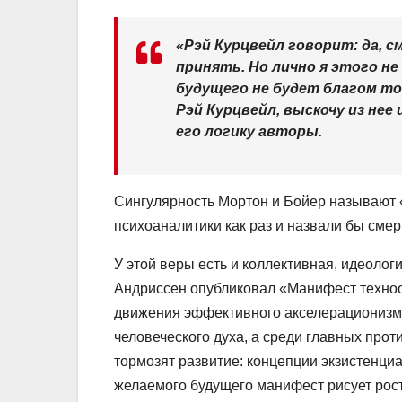
«Рэй Курцвейл говорит: да, с
принять. Но лично я этого не
будущего не будет благом то,
Рэй Курцвейл, выскочу из нее
его логику авторы.
Сингулярность Мортон и Бойер называют 
психоаналитики как раз и назвали бы смер
У этой веры есть и коллективная, идеоло
Андриссен опубликовал «Манифест техноо
движения эффективного акселерационизм
человеческого духа, а среди главных прот
тормозят развитие: концепции экзистенциа
желаемого будущего манифест рисует рос