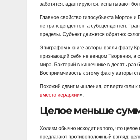
заботятся, адаптируются, испытывают бол
Главное свойство гипосубъекта Мортон и 
не трансцендентен, а субсцендентен. Тра
пределы. Субъект движется обратно: схлопы
Эпиграфом к книге авторы взяли фразу Кри
признающий себя не венцом Творения, а с
мира. Бактерий в кишечнике в десять раз б
Восприимчивость к этому факту авторы ст
Похожий сдвиг мышления, от вертикали к 
вместо иерархии
».
Целое меньше сумм
Холизм обычно исходит из того, что целое
предлагают противоположный взгляд: цело