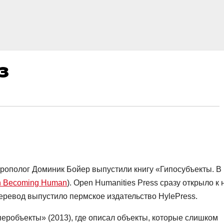
з
рополог Доминик Бойер выпустили книгу «Гипосубъекты. В
On Becoming Human
). Open Humanities Press сразу открыло к 
перевод выпустило пермское издательство HylePress.
перобъекты» (2013), где описал объекты, которые слишком