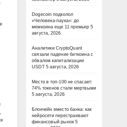
т
Dogecoin подколол
«Человека-паука»: до
ге
мемкоина еще 11 премьер
5
августа, 2026
Аналитики CryptoQuant
связали падение биткоина с
обвалом капитализации
USDT
5 августа, 2026
Место в топ-100 не спасает:
74% токенов стали мертвыми
5 августа, 2026
т
Блокчейн вместо банка: как
,
нейросети перестраивают
ся
финансовый рынок
5