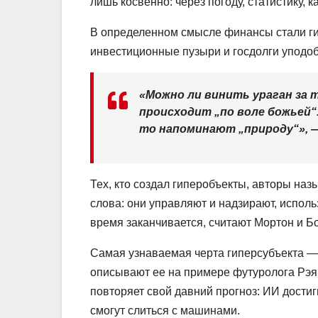
лишь косвенно: через погоду, статистику, 
В определенном смысле финансы стали ги
инвестиционные пузыри и госдолги уподоб
«Можно ли винить ураган за 
происходит „по воле божьей“
то напоминают „природу“», 
Тех, кто создал гиперобъекты, авторы на
слова: они управляют и надзирают, исполь
время заканчивается, считают Мортон и Б
Самая узнаваемая черта гиперсубъекта — 
описывают ее на примере футуролога Рэя
повторяет свой давний прогноз: ИИ достигн
смогут слиться с машинами.