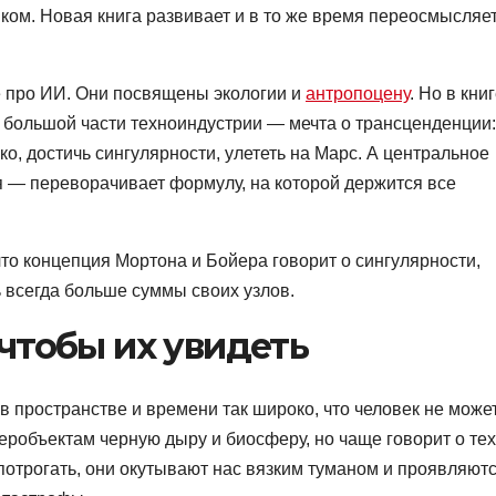
иком. Новая книга развивает и в то же время переосмысляе
е про ИИ. Они посвящены экологии и
антропоцену
. Но в кни
 большой части техноиндустрии — мечта о трансценденции:
ако, достичь сингулярности, улететь на Марс. А центральное
 — переворачивает формулу, на которой держится все
 что концепция Мортона и Бойера говорит о сингулярности,
ть всегда больше суммы своих узлов.
чтобы их увидеть
в пространстве и времени так широко, что человек не може
перобъектам черную дыру и биосферу, но чаще говорит о тех
 потрогать, они окутывают нас вязким туманом и проявляют