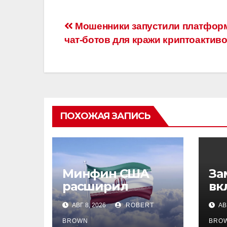
Навигация
Мошенники запустили платформ
чат-ботов для кражи криптоактиво
по
записям
ПОХОЖАЯ ЗАПИСЬ
Минфин США
За
расширил
вк
санкции против
са
АВГ 8, 2026
ROBERT
АВГ
иранских
уг
криптобирж
сб
BROWN
BRO