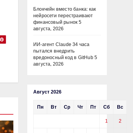
Блокчейн вместо банка: как
нейросети перестраивают
финансовый рынок
5
августа, 2026
ИИ-агент Claude 34 часа
пытался внедрить
вредоносный код в GitHub
5
августа, 2026
Август 2026
Пн
Вт
Ср
Чт
Пт
Сб
Вс
1
2