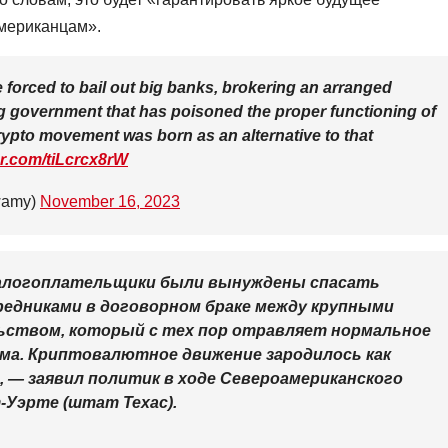
мериканцам».
 forced to bail out big banks, brokering an arranged
g government that has poisoned the proper functioning of
rypto movement was born as an alternative to that
ter.com/tiLcrcx8rW
wamy)
November 16, 2023
алогоплательщики были вынуждены спасать
редниками в договорном браке между крупными
ьством, который с тех пор отравляет нормальное
ма. Криптовалютное движение зародилось как
 — заявил политик в ходе Североамериканского
-Уэрте (штат Техас).