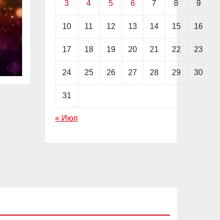
3
4
5
6
7
8
9
10
11
12
13
14
15
16
ап
17
18
19
20
21
22
23
24
25
26
27
28
29
30
31
« Июл
EDITOR'S PICK
АКЦИИ
ИНВЕСТИЦИИ