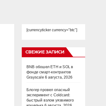
[currencyticker currency="btc"]
СВЕЖИЕ ЗАПИСИ
BNB обошел ETH и SOL в
фонде смарт-контрактов
Grayscale
6 августа, 2026
Блогер провел опасный
эксперимент с Coldcard:
быстрый взлом уязвимого
кошелька
6 августа, 2026