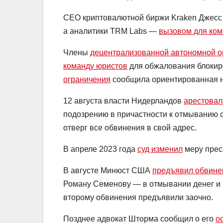
CEO криптовалютной биржи Kraken Джесс 
а аналитики TRM Labs —
вызовом для ко
Члены
децентрализованной автономной о
команду юристов
для обжалования блокир
ограничения
сообщила ориентированная на
12 августа власти Нидерландов
арестовал
подозрению в причастности к отмыванию 
отверг все обвинения в свой адрес.
В апреле 2023 года
суд изменил
меру прес
В августе Минюст США
предъявил обвине
Роману Семенову — в отмывании денег и 
второму обвинения предъявили заочно.
Позднее адвокат Шторма сообщил о его
о