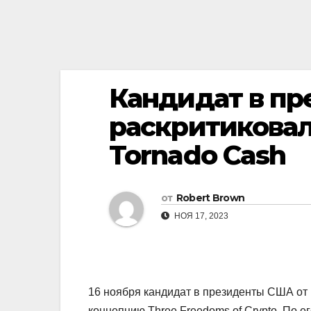
Кандидат в п
раскритиковал
Tornado Cash
от
Robert Brown
НОЯ 17, 2023
16 ноября кандидат в президенты США от
концепцию
Three Freedoms of Crypto
. По е