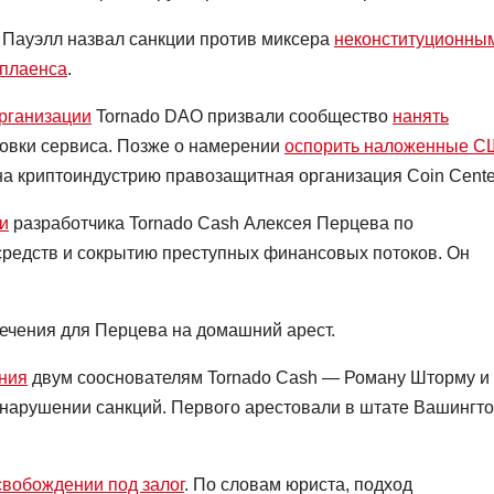
Пауэлл назвал санкции против миксера
неконституционны
мплаенса
.
рганизации
Tornado DAO призвали сообщество
нанять
овки сервиса. Позже о намерении
оспорить наложенные 
 криптоиндустрию правозащитная организация Coin Cente
и
разработчика Tornado Cash Алексея Перцева по
средств и сокрытию преступных финансовых потоков. Он
ечения для Перцева на домашний арест.
ния
двум сооснователям Tornado Cash — Роману Шторму и
нарушении санкций. Первого арестовали в штате Вашингто
свобождении под залог
. По словам юриста, подход