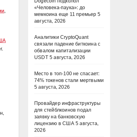
Dogecoin подколол
«Человека-паука»: до
ми
,
мемкоина еще 11 премьер
5
августа, 2026
Аналитики CryptoQuant
США
связали падение биткоина с
r.
обвалом капитализации
USDT
5 августа, 2026
Место в топ-100 не спасает:
74% токенов стали мертвыми
5 августа, 2026
Провайдер инфраструктуры
для стейблкоинов подал
н,
заявку на банковскую
лицензию в США
5 августа,
2026