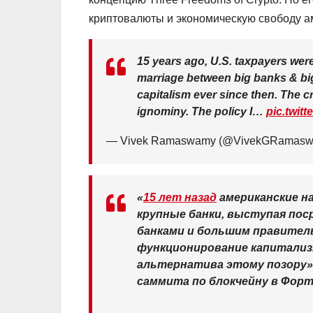
криптовалюты и экономическую свободу а
15 years ago, U.S. taxpayers were
marriage between big banks & bi
capitalism ever since then. The c
ignominy. The policy I…
pic.twit
— Vivek Ramaswamy (@VivekGRamas
«
15 лет назад
американские н
крупные банки, выступая пос
банками и большим правител
функционирование капитализ
альтернатива этому позору»,
саммита по блокчейну в Форт