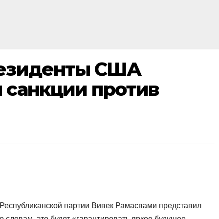
резиденты США
 санкции против
 Республиканской партии Вивек Рамасвами представил
го словам, это будет «гарантировать яркое будущее