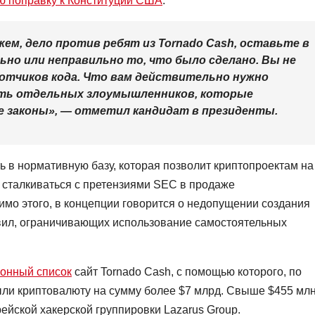
ю поправку к Конституции США
.
жем, дело против ребят из Tornado Cash, оставьте в
ьно или неправильно то, что было сделано. Вы не
отчиков кода. Что вам действительно нужно
ать отдельных злоумышленников, которые
законы», — отметил кандидат в президенты.
 в нормативную базу, которая позволит криптопроектам на
 сталкиваться с претензиями
SEC
в продаже
мо этого, в концепции говорится о недопущении создания
вил, ограничивающих использование самостоятельных
ионный список
сайт Tornado Cash, с помощью которого, по
ли криптовалюту на сумму более $7 млрд. Свыше $455 мл
ейской хакерской группировки Lazarus Group.