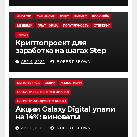
ANDROID
AVALANCHE
BYBIT
БИЗНЕС
БЛОКЧЕЙН
МЕДВЕДИ
ПЛАТФОРМА
ПОПУЛЯРНОСТЬ
СТЕЙКИНГ
ТОКЕН
Криптопроект для
заработка на шагах Step
App закрывается спустя
АВГ 6, 2026
ROBERT BROWN
четыре года работы
EDITOR'S PICK
АКЦИИ
ИНВЕСТИЦИИ
НОВОСТИ РЫНКА КРИПТОВАЛЮТ
НОВОСТИ ФОНДОВОГО РЫНКА
Акции Galaxy Digital упали
на 14%: виноваты
криптовалюты
АВГ 6, 2026
ROBERT BROWN