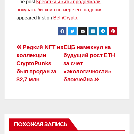
The post
Креветки и киты продолжали
покупать биткоин по мере его падения
appeared first on
BeInCrypto
.
Навигация
Редкий NFT из
ЕЦБ намекнул на
коллекции
будущий рост ETH
по
CryptoPunks
за счет
записям
был продан за
«экологичности»
$2,7 млн
блокчейна
ПОХОЖАЯ ЗАПИСЬ