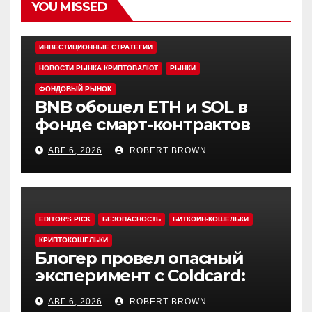
YOU MISSED
EDITOR'S PICK
АЛЬТКОИНЫ
ИНВЕСТИЦИОННЫЕ СТРАТЕГИИ
НОВОСТИ РЫНКА КРИПТОВАЛЮТ
РЫНКИ
ФОНДОВЫЙ РЫНОК
BNB обошел ETH и SOL в
фонде смарт-контрактов
Grayscale
АВГ 6, 2026
ROBERT BROWN
EDITOR'S PICK
БЕЗОПАСНОСТЬ
БИТКОИН-КОШЕЛЬКИ
КРИПТОКОШЕЛЬКИ
Блогер провел опасный
эксперимент с Coldcard:
быстрый взлом уязвимого
АВГ 6, 2026
ROBERT BROWN
кошелька