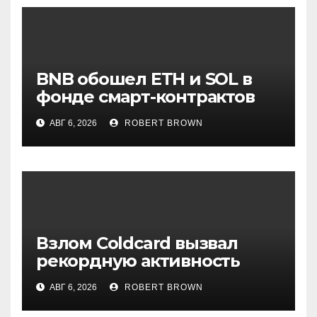
BNB обошел ETH и SOL в
фонде смарт-контрактов
Grayscale
АВГ 6, 2026
ROBERT BROWN
Взлом Coldcard вызвал
рекордную активность
держателей биткоина
АВГ 6, 2026
ROBERT BROWN