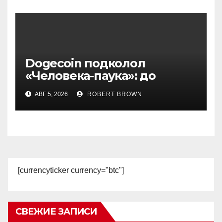
Dogecoin подколол
«Человека-паука»: до
мемкоина еще 11 премьер
АВГ 5, 2026
ROBERT BROWN
[currencyticker currency="btc"]
СВЕЖИЕ ЗАПИСИ