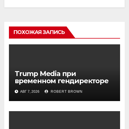
ПОХОЖАЯ ЗАПИСЬ
Trump Media при
временном гендиректоре
МакГерне сократила число
АВГ 7, 2026
ROBERT BROWN
сделок с криптовалютами