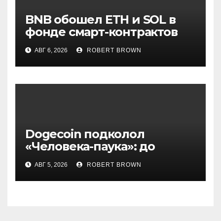
BNB обошел ETH и SOL в
фонде смарт-контрактов
Grayscale
АВГ 6, 2026
ROBERT BROWN
Dogecoin подколол
«Человека-паука»: до
мемкоина еще 11 премьер
АВГ 5, 2026
ROBERT BROWN