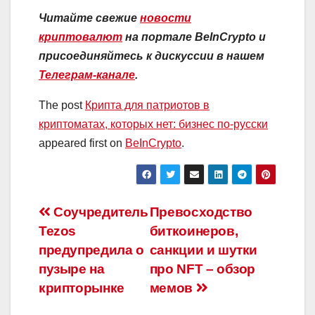
Читайте свежие
новости
криптовалют
на портале BeInCrypto и
присоединяйтесь к дискуссии в нашем
Телеграм-канале
.
The post
Крипта для патриотов в
криптоматах, которых нет: бизнес по-русски
appeared first on
BeInCrypto
.
Навигация
Соучредитель
Превосходство
Tezos
биткоинеров,
по
предупредила о
санкции и шутки
записям
пузыре на
про NFT – обзор
крипторынке
мемов