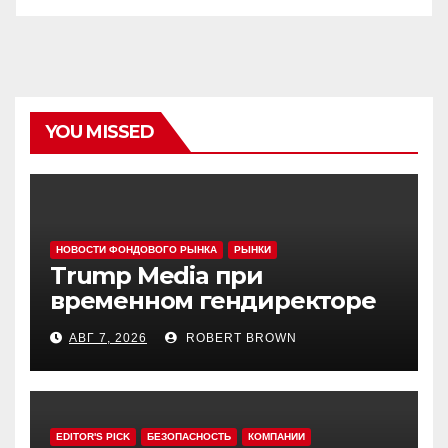
YOU MISSED
НОВОСТИ ФОНДОВОГО РЫНКА
РЫНКИ
Trump Media при
временном гендиректоре
МакГерне сократила число
АВГ 7, 2026
ROBERT BROWN
сделок с криптовалютами
EDITOR'S PICK
БЕЗОПАСНОСТЬ
КОМПАНИИ