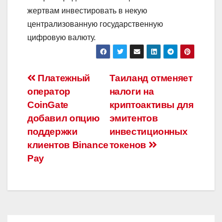
жертвам инвестировать в некую
централизованную государственную
цифровую валюту.
Навигация
Платежный
Таиланд отменяет
оператор
налоги на
по
CoinGate
криптоактивы для
записям
добавил опцию
эмитентов
поддержки
инвестиционных
клиентов Binance
токенов
Pay