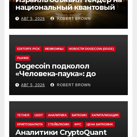
национальный квантовый
компьютер
АВГ 5, 2026
ROBERT BROWN
EDITOR'S PICK
МЕМКОИНЫ
НОВОСТИ DOGECOIN (DOGE)
РЫНКИ
Dogecoin подколол
«Человека-паука»: до
мемкоина еще 11 премьер
АВГ 5, 2026
ROBERT BROWN
TETHER
USDT
АНАЛИТИКА
БИТКОИН
КАПИТАЛИЗАЦИЯ
КРИПТОВАЛЮТА
СТЕЙБЛКОИН
ФРС
ЦЕНА БИТКОИНА
Аналитики CryptoQuant