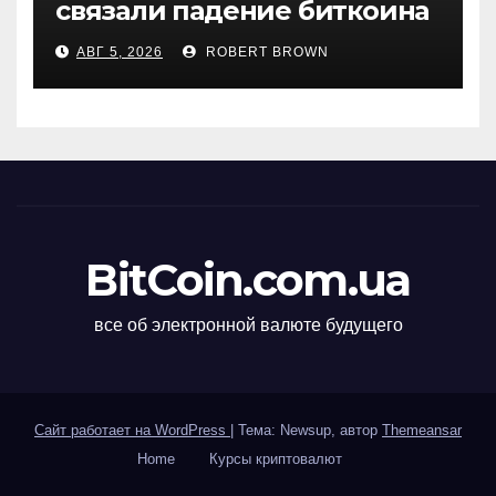
связали падение биткоина
с обвалом капитализации
АВГ 5, 2026
ROBERT BROWN
USDT
BitCoin.com.ua
все об электронной валюте будущего
Сайт работает на WordPress
|
Тема: Newsup, автор
Themeansar
Home
Курсы криптовалют