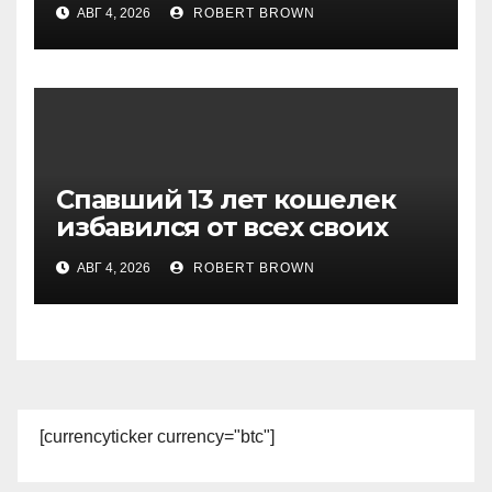
АВГ 4, 2026
ROBERT BROWN
Спавший 13 лет кошелек
избавился от всех своих
биткоинов
АВГ 4, 2026
ROBERT BROWN
[currencyticker currency="btc"]