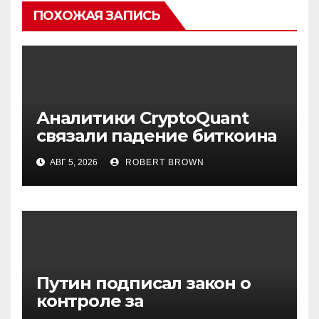
ПОХОЖАЯ ЗАПИСЬ
Аналитики CryptoQuant
связали падение биткоина
с обвалом капитализации
АВГ 5, 2026
ROBERT BROWN
USDT
Путин подписал закон о
контроле за
криптовалютами в России