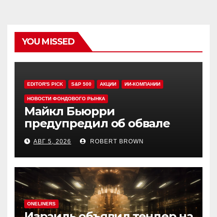
YOU MISSED
EDITOR'S PICK
S&P 500
АКЦИИ
ИИ-КОМПАНИИ
НОВОСТИ ФОНДОВОГО РЫНКА
Майкл Бьюрри
предупредил об обвале
рынка при рекордном S&P
АВГ 5, 2026
ROBERT BROWN
500
ONELINERS
Израиль объявил тендер на