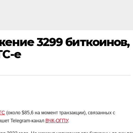
ение 3299 биткоинов,
TC-e
TC
(около $85,6 на момент транзакции), связанных с
ишет Telegram-канал
ВЧК-ОГПУ
.