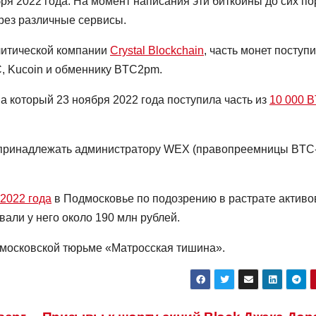
ря 2022 года. На момент написания эти биткоины до сих по
рез различные сервисы.
литической компании
Crystal Blockchain
, часть монет поступ
, Kucoin и обменнику BTC2pm.
а который 23 ноября 2022 года поступила часть из
10 000 
 принадлежать администратору WEX (правопреемницы BTC-
2022 года
в Подмосковье по подозрению в растрате активо
али у него около 190 млн рублей.
 московской тюрьме «Матросская тишина».