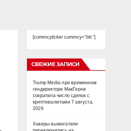
[currencyticker currency="btc"]
СВЕЖИЕ ЗАПИСИ
Trump Media при временном
гендиректоре МакГерне
сократила число сделок с
криптовалютами
7 августа,
2026
Хакеры-вымогатели
переключились на