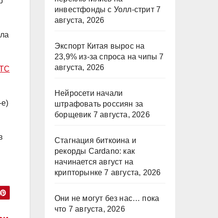
р
инвестфонды с Уолл-стрит
7
августа, 2026
ила
Экспорт Китая вырос на
23,9% из-за спроса на чипы
7
августа, 2026
BTC
Нейросети начали
e)
штрафовать россиян за
борщевик
7 августа, 2026
в
Стагнация биткоина и
рекорды Cardano: как
начинается август на
крипторынке
7 августа, 2026
Они не могут без нас… пока
что
7 августа, 2026