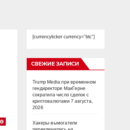
[currencyticker currency="btc"]
СВЕЖИЕ ЗАПИСИ
Trump Media при временном
гендиректоре МакГерне
сократила число сделок с
криптовалютами
7 августа,
2026
Хакеры-вымогатели
переключились на