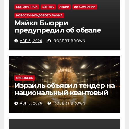
EDITOR'S PICK
S&P 500
АКЦИИ
ИИ-КОМПАНИИ
НОВОСТИ ФОНДОВОГО РЫНКА
Майкл Бьюрри
предупредил об обвале
рынка при рекордном S&P
АВГ 5, 2026
ROBERT BROWN
500
ONELINERS
Израиль объявил тендер на
национальный квантовый
компьютер
АВГ 5, 2026
ROBERT BROWN