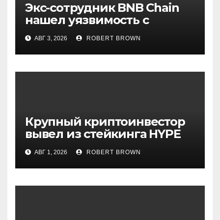
Экс-сотрудник BNB Chain
нашел уязвимость с
ключами и запустил свой
АВГ 3, 2026
ROBERT BROWN
токен
Крупный криптоинвестор
вывел из стейкинга HYPE
на $57 млн
АВГ 1, 2026
ROBERT BROWN