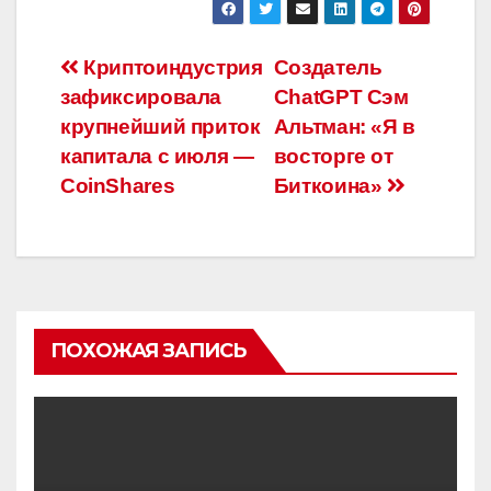
Навигация
Криптоиндустрия
Создатель
зафиксировала
ChatGPT Сэм
по
крупнейший приток
Альтман: «Я в
записям
капитала с июля —
восторге от
CoinShares
Биткоина»
ПОХОЖАЯ ЗАПИСЬ