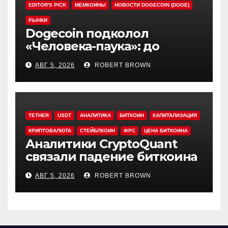
EDITOR'S PICK
МЕМКОИНЫ
НОВОСТИ DOGECOIN (DOGE)
РЫНКИ
Dogecoin подколол
«Человека-паука»: до
мемкоина еще 11 премьер
АВГ 5, 2026
ROBERT BROWN
TETHER
USDT
АНАЛИТИКА
БИТКОИН
КАПИТАЛИЗАЦИЯ
КРИПТОВАЛЮТА
СТЕЙБЛКОИН
ФРС
ЦЕНА БИТКОИНА
Аналитики CryptoQuant
связали падение биткоина
с обвалом капитализации
АВГ 5, 2026
ROBERT BROWN
USDT