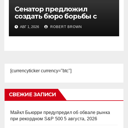
Сенатор предложил
создать бюро борьбы с
криптовалютным
АВГ 1, 2026
ROBERT BROWN
бизнесом Трампа
[currencyticker currency="btc"]
СВЕЖИЕ ЗАПИСИ
Майкл Бьюрри предупредил об обвале рынка
при рекордном S&P 500
5 августа, 2026