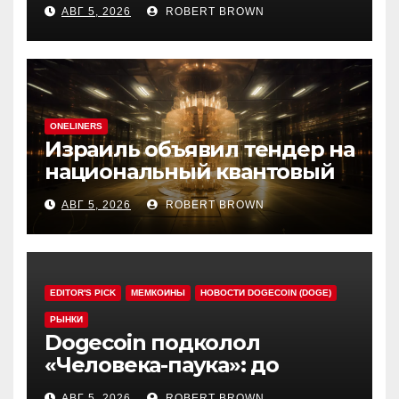
рынка при рекордном S&P
АВГ 5, 2026
ROBERT BROWN
500
ONELINERS
Израиль объявил тендер на
национальный квантовый
компьютер
АВГ 5, 2026
ROBERT BROWN
EDITOR'S PICK
МЕМКОИНЫ
НОВОСТИ DOGECOIN (DOGE)
РЫНКИ
Dogecoin подколол
«Человека-паука»: до
мемкоина еще 11 премьер
АВГ 5, 2026
ROBERT BROWN