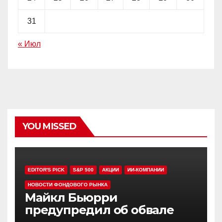
31
« Июл
YOU MISSED
EDITOR'S PICK
S&P 500
АКЦИИ
ИИ-КОМПАНИИ
НОВОСТИ ФОНДОВОГО РЫНКА
Майкл Бьюрри
предупредил об обвале