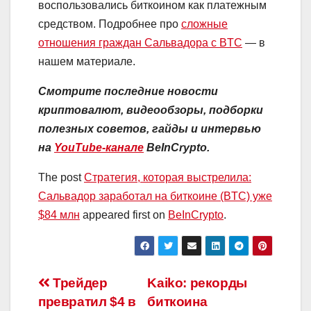
воспользовались биткоином как платежным
средством. Подробнее про
сложные
отношения граждан Сальвадора с BTC
— в
нашем материале.
Смотрите последние новости
криптовалют, видеообзоры, подборки
полезных советов, гайды и интервью
на
YouTube-канале
BeInCrypto.
The post
Стратегия, которая выстрелила:
Сальвадор заработал на биткоине (BTC) уже
$84 млн
appeared first on
BeInCrypto
.
Навигация
Трейдер
Kaiko: рекорды
превратил $4 в
биткоина