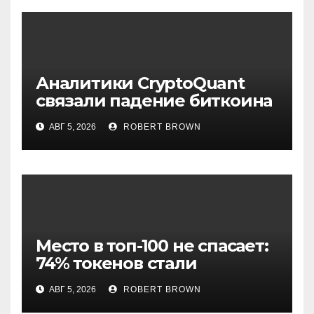
Аналитики CryptoQuant
связали падение биткоина
с обвалом капитализации
АВГ 5, 2026
ROBERT BROWN
USDT
Место в топ-100 не спасает:
74% токенов стали
мертвыми
АВГ 5, 2026
ROBERT BROWN