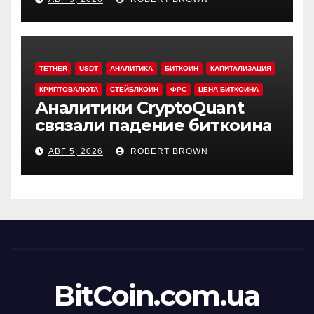
TETHER
USDT
АНАЛИТИКА
БИТКОИН
КАПИТАЛИЗАЦИЯ
КРИПТОВАЛЮТА
СТЕЙБЛКОИН
ФРС
ЦЕНА БИТКОИНА
Аналитики CryptoQuant
связали падение биткоина
с обвалом капитализации
АВГ 5, 2026
ROBERT BROWN
USDT
BitCoin.com.ua