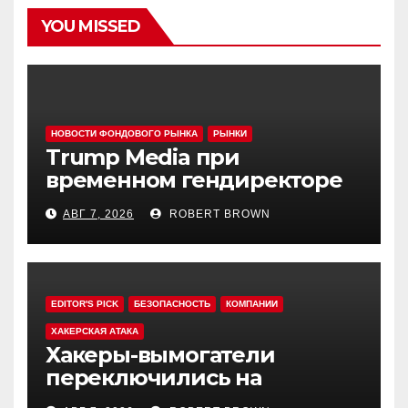
YOU MISSED
НОВОСТИ ФОНДОВОГО РЫНКА
РЫНКИ
Trump Media при
временном гендиректоре
МакГерне сократила число
АВГ 7, 2026
ROBERT BROWN
сделок с криптовалютами
EDITOR'S PICK
БЕЗОПАСНОСТЬ
КОМПАНИИ
ХАКЕРСКАЯ АТАКА
Хакеры-вымогатели
переключились на
инвестфонды с Уолл-стрит