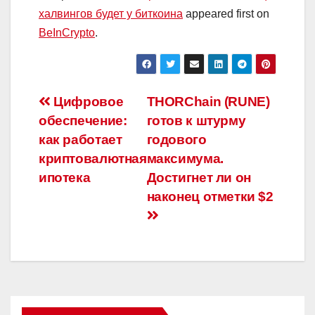
халвингов будет у биткоина
appeared first on
BeInCrypto
.
Навигация
Цифровое
THORChain (RUNE)
обеспечение:
готов к штурму
по
как работает
годового
записям
криптовалютная
максимума.
ипотека
Достигнет ли он
наконец отметки $2