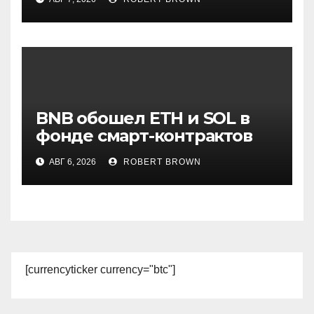
BNB обошел ETH и SOL в
фонде смарт-контрактов
Grayscale
АВГ 6, 2026
ROBERT BROWN
[currencyticker currency="btc"]