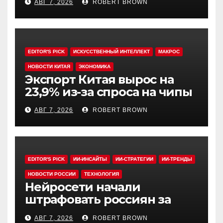
АВГ 7, 2026
ROBERT BROWN
EDITOR'S PICK
ИСКУССТВЕННЫЙ ИНТЕЛЛЕКТ
МАКРОС
НОВОСТИ КИТАЯ
ЭКОНОМИКА
Экспорт Китая вырос на
23,9% из-за спроса на чипы
АВГ 7, 2026
ROBERT BROWN
EDITOR'S PICK
ИИ-ИНСАЙТЫ
ИИ-СТРАТЕГИИ
ИИ-ТРЕНДЫ
НОВОСТИ РОССИИ
ТЕХНОЛОГИЯ
Нейросети начали
штрафовать россиян за
борщевик
АВГ 7, 2026
ROBERT BROWN