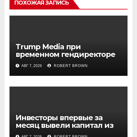
ПОХОЖАЯ ЗАПИСЬ
Trump Media при
временном гендиректоре
МакГерне сократила число
АВГ 7, 2026
ROBERT BROWN
сделок с криптовалютами
Инвесторы впервые за
месяц вывели капитал из
биржевых фондов на XRP
АВГ 7, 2026
ROBERT BROWN