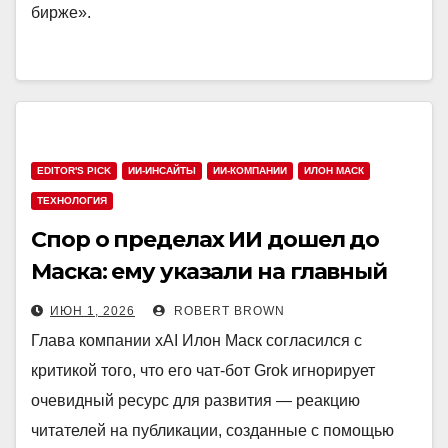
бирже».
EDITOR'S PICK
ИИ-ИНСАЙТЫ
ИИ-КОМПАНИИ
ИЛОН МАСК
ТЕХНОЛОГИЯ
Спор о пределах ИИ дошел до
Маска: ему указали на главный
изъян Grok
ИЮН 1, 2026
ROBERT BROWN
Глава компании xAI Илон Маск согласился с
критикой того, что его чат-бот Grok игнорирует
очевидный ресурс для развития — реакцию
читателей на публикации, созданные с помощью