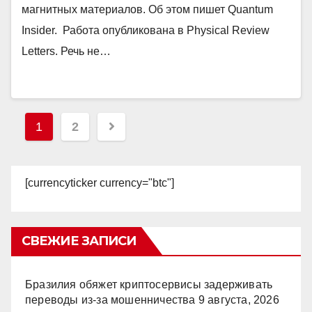
магнитных материалов. Об этом пишет Quantum
Insider. Работа опубликована в Physical Review
Letters. Речь не…
Пагинация
1
2
записей
[currencyticker currency="btc"]
СВЕЖИЕ ЗАПИСИ
Бразилия обяжет криптосервисы задерживать
переводы из-за мошенничества
9 августа, 2026