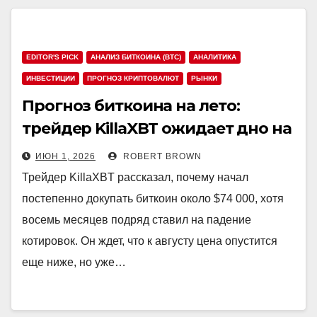
EDITOR'S PICK
АНАЛИЗ БИТКОИНА (BTC)
АНАЛИТИКА
ИНВЕСТИЦИИ
ПРОГНОЗ КРИПТОВАЛЮТ
РЫНКИ
Прогноз биткоина на лето:
трейдер KillaXBT ожидает дно на
$45 000-55 000
ИЮН 1, 2026
ROBERT BROWN
Трейдер KillaXBT рассказал, почему начал
постепенно докупать биткоин около $74 000, хотя
восемь месяцев подряд ставил на падение
котировок. Он ждет, что к августу цена опустится
еще ниже, но уже…