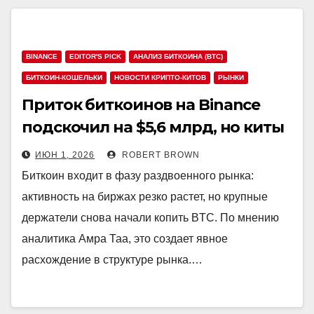
BINANCE
EDITOR'S PICK
АНАЛИЗ БИТКОИНА (BTC)
БИТКОИН-КОШЕЛЬКИ
НОВОСТИ КРИПТО-КИТОВ
РЫНКИ
Приток биткоинов на Binance
подскочил на $5,6 млрд, но киты
копят монеты
ИЮН 1, 2026
ROBERT BROWN
Биткоин входит в фазу раздвоенного рынка:
активность на биржах резко растет, но крупные
держатели снова начали копить BTC. По мнению
аналитика Амра Таа, это создает явное
расхождение в структуре рынка.…