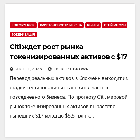
EDITOR'S PICK
КРИПТОНОВОСТИ ИЗ США
РЫНКИ
СТЕЙБЛКОИН
ТОКЕНИЗАЦИЯ
Citi ждет рост рынка
токенизированных активов с $17
млрд до $5,5 трлн к 2030 году
ИЮН 1, 2026
ROBERT BROWN
Перевод реальных активов в блокчейн выходит из
стадии тестирования и становится частью
повседневного бизнеса. По прогнозу Citi, мировой
рынок токенизированных активов вырастет с
нынешних $17 млрд до $5,5 трлн к…