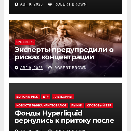
задерживать переводы из-
АВГ 9, 2026
ROBERT BROWN
за мошенничества
ONELINERS
Эксперты предупредили о
рисках концентрации
резервов ДАО в своих
АВГ 9, 2026
ROBERT BROWN
токенах
EDITOR'S PICK
ETF
АЛЬТКОИНЫ
НОВОСТИ РЫНКА КРИПТОВАЛЮТ
РЫНКИ
СПОТОВЫЙ ETF
Фонды Hyperliquid
вернулись к притоку после
3-х недель оттока