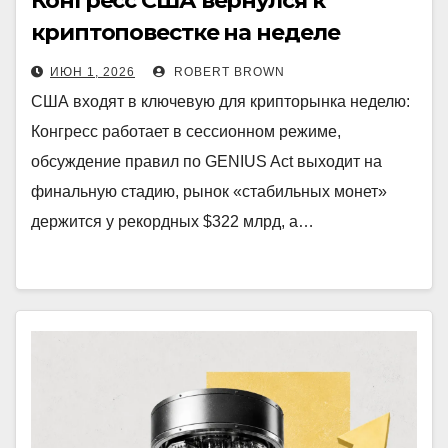
Конгресс США вернулся к
криптоповестке на неделе
отчета по занятости
ИЮН 1, 2026
ROBERT BROWN
США входят в ключевую для крипторынка неделю:
Конгресс работает в сессионном режиме,
обсуждение правил по GENIUS Act выходит на
финальную стадию, рынок «стабильных монет»
держится у рекордных $322 млрд, а…