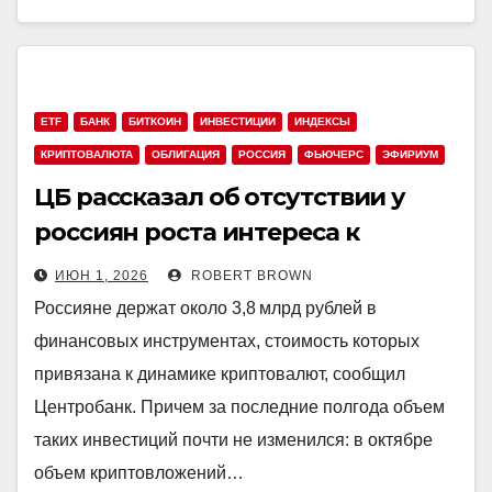
ETF
БАНК
БИТКОИН
ИНВЕСТИЦИИ
ИНДЕКСЫ
КРИПТОВАЛЮТА
ОБЛИГАЦИЯ
РОССИЯ
ФЬЮЧЕРС
ЭФИРИУМ
ЦБ рассказал об отсутствии у
россиян роста интереса к
криптоинвестициям
ИЮН 1, 2026
ROBERT BROWN
Россияне держат около 3,8 млрд рублей в
финансовых инструментах, стоимость которых
привязана к динамике криптовалют, сообщил
Центробанк. Причем за последние полгода объем
таких инвестиций почти не изменился: в октябре
объем криптовложений…