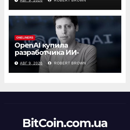
АВГ 9, 2026
ROBERT BROWN
ONELINERS
OpenAI купила
разработчика ИИ-
генератора презентаций
АВГ 9, 2026
ROBERT BROWN
NextSlide
BitCoin.com.ua