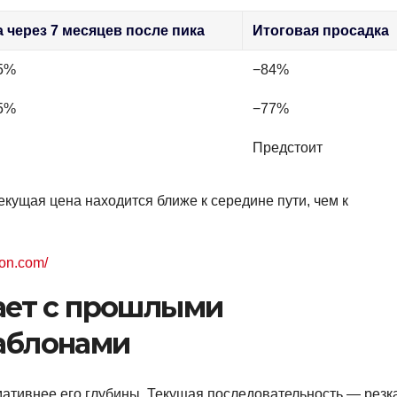
 через 7 месяцев после пика
Итоговая просадка
5%
−84%
5%
−77%
Предстоит
кущая цена находится ближе к середине пути, чем к
son.com/
ает с прошлыми
аблонами
тивнее его глубины. Текущая последовательность — резк