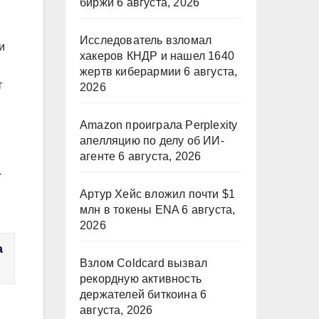
биржи
6 августа, 2026
Исследователь взломал
и
хакеров КНДР и нашел 1640
жертв киберармии
6 августа,
т
2026
Amazon проиграла Perplexity
апелляцию по делу об ИИ-
агенте
6 августа, 2026
–
Артур Хейс вложил почти $1
млн в токены ENA
6 августа,
2026
а
Взлом Coldcard вызвал
рекордную активность
держателей биткоина
6
августа, 2026