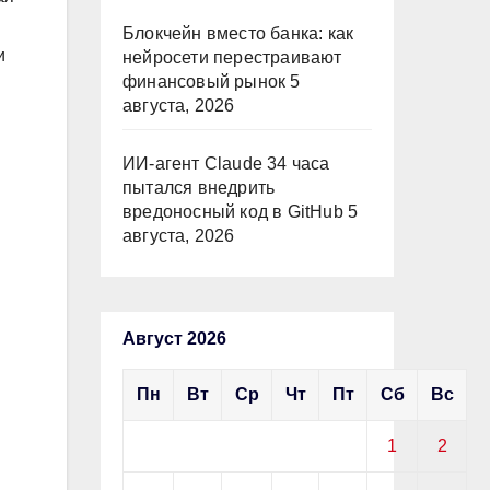
Блокчейн вместо банка: как
и
нейросети перестраивают
финансовый рынок
5
августа, 2026
ИИ-агент Claude 34 часа
пытался внедрить
вредоносный код в GitHub
5
августа, 2026
Август 2026
Пн
Вт
Ср
Чт
Пт
Сб
Вс
1
2