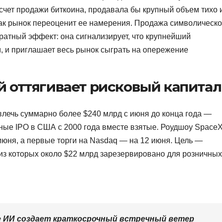
счет продажи биткоина, продавала бы крупный объем тихо 
как рынок переоценит ее намерения. Продажа символическо
атный эффект: она сигнализирует, что крупнейший
, и приглашает весь рынок сыграть на опережение
 оттягивает рисковый капитал
влечь суммарно более $240 млрд с июня до конца года —
рные IPO в США с 2000 года вместе взятые. Роудшоу Space
 июня, а первые торги на Nasdaq — на 12 июня. Цель —
 из которых около $22 млрд зарезервировано для розничных
е ИИ создает краткосрочный встречный ветер