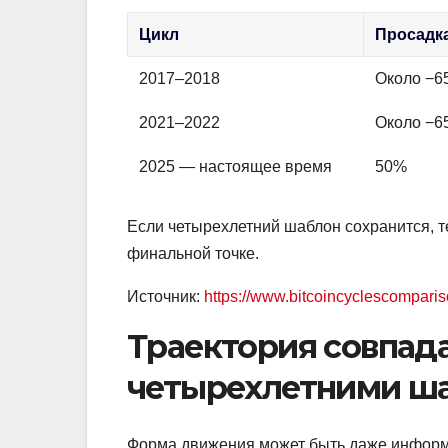
Цикл
Просадка
2017–2018
Около −6
2021–2022
Около −6
2025 — настоящее время
50%
Если четырехлетний шаблон сохранится, те
финальной точке.
Источник:
https://www.bitcoincyclescompari
Траектория совпад
четырехлетними ш
Форма движения может быть даже информа