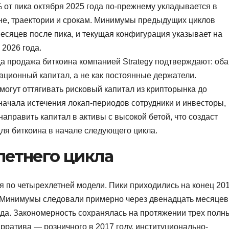
от пика октября 2025 года по-прежнему укладывается в
не, траектории и срокам. Минимумы предыдущих циклов
сяцев после пика, и текущая конфигурация указывает на
 2026 года.
да продажа биткоина компанией Strategy подтверждают: оба
ационный капитал, а не как постоянные держатели.
 могут оттягивать рисковый капитал из крипторынка до
начала истечения локап-периодов сотрудники и инвесторы,
аправить капитал в активы с высокой бетой, что создаст
ля биткоина в начале следующего цикла.
летнего цикла
я по четырехлетней модели. Пики приходились на конец 201
а. Минимумы следовали примерно через двенадцать месяцев
года. Закономерность сохранялась на протяжении трех полн
рратива — розничного в 2017 году, институционально-