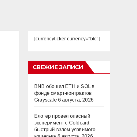
[currencyticker currency="btc"]
СВЕЖИЕ ЗАПИСИ
BNB обошел ETH и SOL в
фонде смарт-контрактов
Grayscale
6 августа, 2026
Блогер провел опасный
эксперимент с Coldcard:
быстрый взлом уязвимого
кошелька
6 августа, 2026