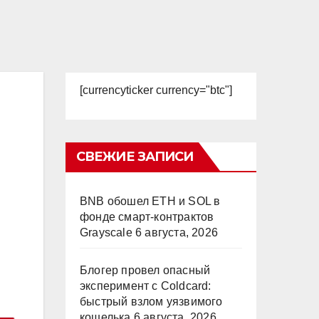
[currencyticker currency="btc"]
СВЕЖИЕ ЗАПИСИ
BNB обошел ETH и SOL в
фонде смарт-контрактов
Grayscale
6 августа, 2026
Блогер провел опасный
эксперимент с Coldcard:
быстрый взлом уязвимого
кошелька
6 августа, 2026