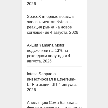
2026
SpaceX впервые вошла в
число клиентов Nvidia —
реакция рынка на новое
соглашение
4 августа, 2026
Акции Yamaha Motor
подскочили на 13% на
рекордном полугодии
4
августа, 2026
Intesa Sanpaolo
инвестировал в Ethereum-
ETF и акции IBIT
4 августа,
2026
Апелляцию Сэма Бэнкмана-
Фрида отклонили — у защиты