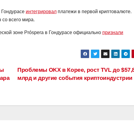
в Гондурасе
интегрировал
платежи в первой криптовалюте.
в со всего мира.
еской зоне Próspera в Гондурасе официально
признали
ны
Проблемы OKX в Корее, рост TVL до $57,
ара
млрд и другие события криптоиндустрии