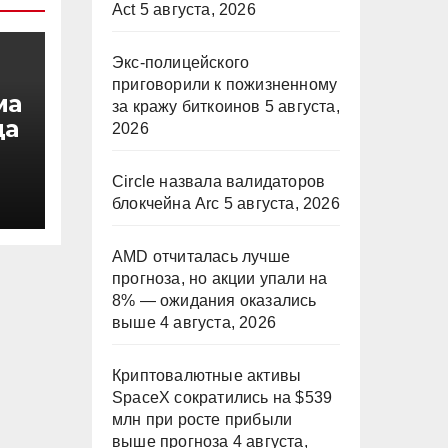
Act
5 августа, 2026
Экс-полицейского
приговорили к пожизненному
ма
за кражу биткоинов
5 августа,
да
2026
я
Circle назвала валидаторов
блокчейна Arc
5 августа, 2026
AMD отчиталась лучше
прогноза, но акции упали на
8% — ожидания оказались
выше
4 августа, 2026
Криптовалютные активы
SpaceX сократились на $539
млн при росте прибыли
выше прогноза
4 августа,