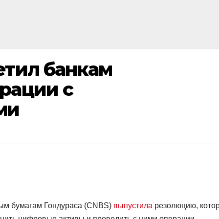
етил банкам
рации с
ми
ным бумагам Гондураса (CNBS)
выпустила
резолюцию, кото
ить цифровые активы и проводить с ними операции.