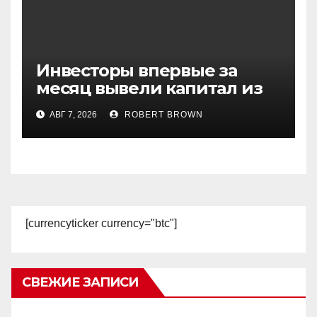
Инвесторы впервые за
месяц вывели капитал из
биржевых фондов на XRP
АВГ 7, 2026
ROBERT BROWN
[currencyticker currency="btc"]
СВЕЖИЕ ЗАПИСИ