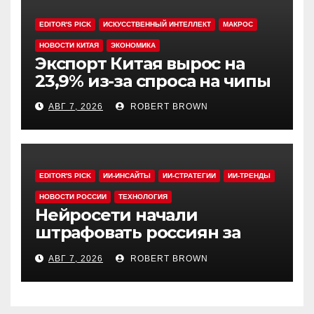
EDITOR'S PICK
ИСКУССТВЕННЫЙ ИНТЕЛЛЕКТ
МАКРОС
НОВОСТИ КИТАЯ
ЭКОНОМИКА
Экспорт Китая вырос на
23,9% из-за спроса на чипы
АВГ 7, 2026
ROBERT BROWN
EDITOR'S PICK
ИИ-ИНСАЙТЫ
ИИ-СТРАТЕГИИ
ИИ-ТРЕНДЫ
НОВОСТИ РОССИИ
ТЕХНОЛОГИЯ
Нейросети начали
штрафовать россиян за
борщевик
АВГ 7, 2026
ROBERT BROWN