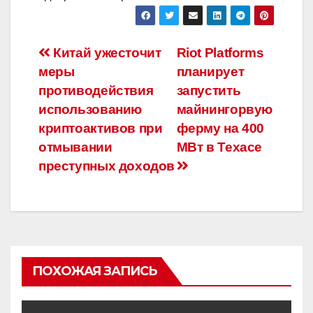
Навигация
Китай ужесточит
Riot Platforms
меры
планирует
по
противодействия
запустить
записям
использованию
майнингорвую
криптоактивов при
ферму на 400
отмывании
МВт в Техасе
преступных доходов
ПОХОЖАЯ ЗАПИСЬ