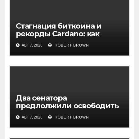
Стагнация биткоина и
рекорды Cardano: как
начинается август на
АВГ 7, 2026
ROBERT BROWN
крипторынке
Два сенатора
предлолжили освободить
Трампа от налогов с
АВГ 7, 2026
ROBERT BROWN
криптобизнеса