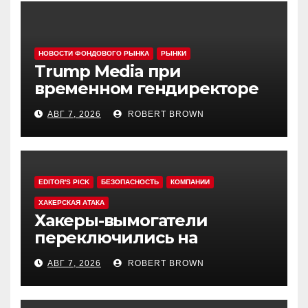
НОВОСТИ ФОНДОВОГО РЫНКА
РЫНКИ
Trump Media при
временном гендиректоре
МакГерне сократила число
АВГ 7, 2026
ROBERT BROWN
сделок с криптовалютами
EDITOR'S PICK
БЕЗОПАСНОСТЬ
КОМПАНИИ
ХАКЕРСКАЯ АТАКА
Хакеры-вымогатели
переключились на
инвестфонды с Уолл-стрит
АВГ 7, 2026
ROBERT BROWN