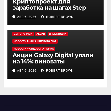
Криптопроект для
заработка на шагах Step
App закрывается спустя
АВГ 6, 2026
ROBERT BROWN
четыре года работы
EDITOR'S PICK
АКЦИИ
ИНВЕСТИЦИИ
НОВОСТИ РЫНКА КРИПТОВАЛЮТ
НОВОСТИ ФОНДОВОГО РЫНКА
Акции Galaxy Digital упали
на 14%: виноваты
криптовалюты
АВГ 6, 2026
ROBERT BROWN