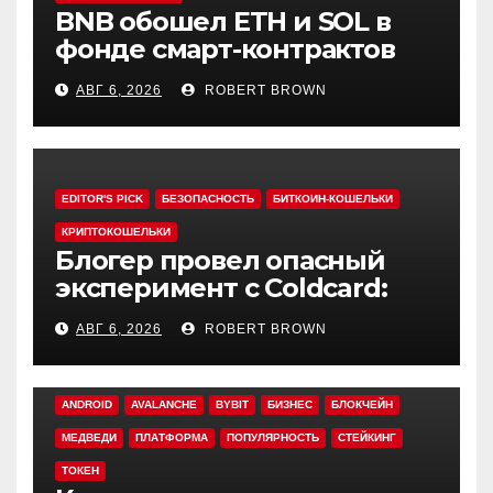
BNB обошел ETH и SOL в
фонде смарт-контрактов
Grayscale
АВГ 6, 2026
ROBERT BROWN
EDITOR'S PICK
БЕЗОПАСНОСТЬ
БИТКОИН-КОШЕЛЬКИ
КРИПТОКОШЕЛЬКИ
Блогер провел опасный
эксперимент с Coldcard:
быстрый взлом уязвимого
АВГ 6, 2026
ROBERT BROWN
кошелька
ANDROID
AVALANCHE
BYBIT
БИЗНЕС
БЛОКЧЕЙН
МЕДВЕДИ
ПЛАТФОРМА
ПОПУЛЯРНОСТЬ
СТЕЙКИНГ
ТОКЕН