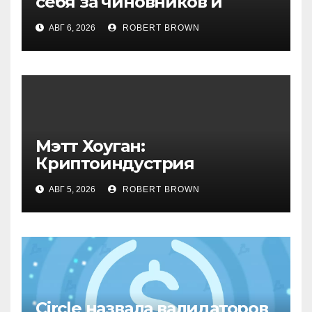
себя за чиновников и
лицензированные по MiCA
АВГ 6, 2026
ROBERT BROWN
биржи
Мэтт Хоуган:
Криптоиндустрия
продолжит развиваться и
АВГ 5, 2026
ROBERT BROWN
без CLARITY Act
Circle назвала валидаторов