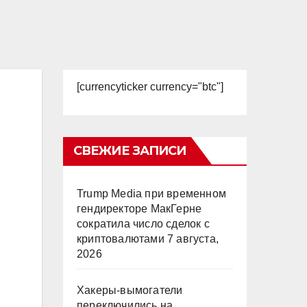
[currencyticker currency="btc"]
СВЕЖИЕ ЗАПИСИ
Trump Media при временном
гендиректоре МакГерне
сократила число сделок с
криптовалютами
7 августа,
2026
Хакеры-вымогатели
переключились на