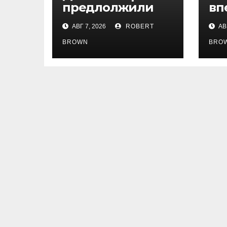
предлолжили
вп
освободить
ме
АВГ 7, 2026
ROBERT
АВГ
Трампа от
ка
налогов с
би
BROWN
BRO
криптобизнеса
фо