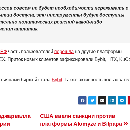
ессов совсем не будет необходимости переживать о
рытии доступа, эти инструменты будут доступны
тельно политических решений какой-либо
яснил аналитик.
 РФ
часть пользователей
перешла
на другие платформы
X. Приток новых клиентов зафиксировали Bybit, HTX, KuC
оссиянами биржей стала
Bybit
. Также активность пользовате
нджарвалла
США ввели санкции против
ерии
платформы Atomyze и Bitpapa