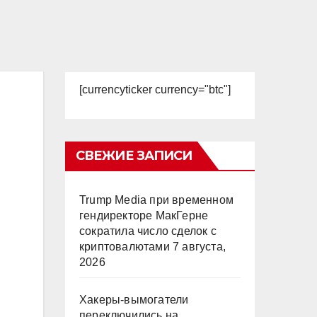
[currencyticker currency="btc"]
СВЕЖИЕ ЗАПИСИ
Trump Media при временном
гендиректоре МакГерне
сократила число сделок с
криптовалютами
7 августа,
2026
Хакеры-вымогатели
переключились на