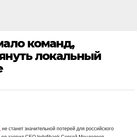
мало команд,
януть локальный
e
X
не станет значительной потерей для российского
Log заявил CEO Indefibank Сергей Менделеев.