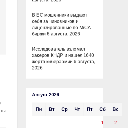
В ЕС мошенники выдают
себя за чиновников и
лицензированные по MiCA
биржи
6 августа, 2026
Исследователь взломал
хакеров КНДР и нашел 1640
жертв киберармии
6 августа,
и
2026
Август 2026
в
Пн
Вт
Ср
Чт
Пт
Сб
Вс
юты
.
1
2