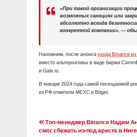
«При такой организации проц
возможных санкциях или зак
абсолютно всегда безотноси
конкретной компании», — объ
Напомним, после анонса
ухода Binance из
вместо альтернативы в виде биржи CommE
и Gate.io.
В январе 2024 года самой посещаемой р
из РФ отметили MEXC и Bitget.
Навигация
Топ-менеджер Binance Надим А
смог сбежать из-под ареста в Ниг
по