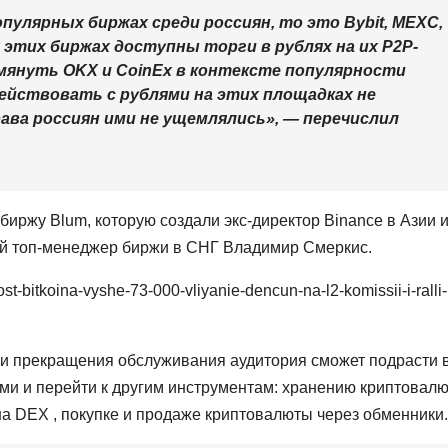
пулярных биржах среди россиян, то это Bybit, MEXC,
сех этих биржах доступны торги в рублях на их P2P-
мянуть OKX и CoinEx в контексте популярности
действовать с рублями на этих площадках не
ава россиян ими не ущемлялись», — перечислил
биржу Blum, которую создали экс-директор Binance в Азии 
ий топ-менеджер биржи в СНГ Владимир Смеркис.
st-bitkoina-vyshe-73-000-vliyanie-dencun-na-l2-komissii-i-ralli-
ки прекращения обслуживания аудитория сможет подрасти 
ми и перейти к другим инструментам: хранению криптовал
на
DEX
, покупке и продаже криптовалюты через обменники