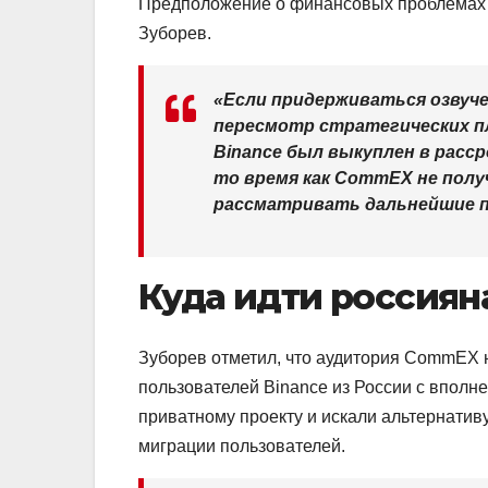
Предположение о финансовых проблемах 
Зуборев.
«Если придерживаться озвуче
пересмотр стратегических пл
Binance был выкуплен в расср
то время как CommEX не пол
рассматривать дальнейшие п
Куда идти россиян
Зуборев отметил, что аудитория CommEX 
пользователей Binance из России с впол
приватному проекту и искали альтернатив
миграции пользователей.