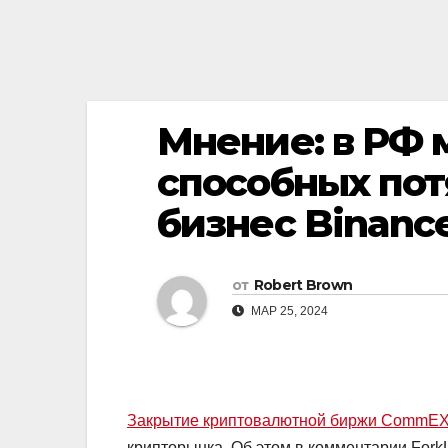
Мнение: в РФ 
способных пот
бизнес Binanc
от
Robert Brown
МАР 25, 2024
Закрытие криптовалютной биржи CommE
крипторынка. Об этом в комментарии Fork