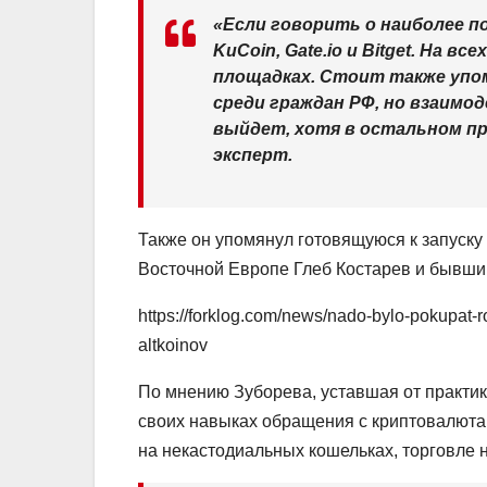
«Если говорить о наиболее по
KuCoin, Gate.io и Bitget. На в
площадках. Стоит также упо
среди граждан РФ, но взаимо
выйдет, хотя в остальном пр
эксперт.
Также он упомянул готовящуюся к запуску 
Восточной Европе Глеб Костарев и бывш
https://forklog.com/news/nado-bylo-pokupat-ro
altkoinov
По мнению Зуборева, уставшая от практи
своих навыках обращения с криптовалюта
на некастодиальных кошельках, торговле 