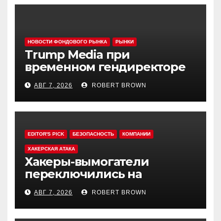
НОВОСТИ ФОНДОВОГО РЫНКА
РЫНКИ
Trump Media при
временном гендиректоре
МакГерне сократила число
АВГ 7, 2026
ROBERT BROWN
сделок с криптовалютами
EDITOR'S PICK
БЕЗОПАСНОСТЬ
КОМПАНИИ
ХАКЕРСКАЯ АТАКА
Хакеры-вымогатели
переключились на
инвестфонды с Уолл-стрит
АВГ 7, 2026
ROBERT BROWN