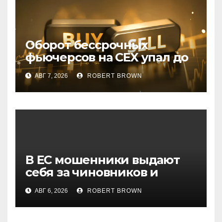
Оборот бессрочных
фьючерсов на CEX упал до
минимумов 2023 года
АВГ 7, 2026
ROBERT BROWN
В ЕС мошенники выдают
себя за чиновников и
лицензированные по MiCA
АВГ 6, 2026
ROBERT BROWN
биржи