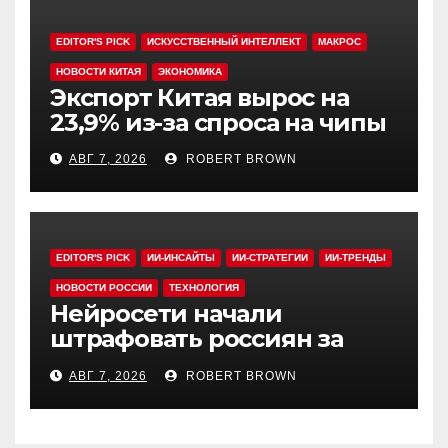
EDITOR'S PICK
ИСКУССТВЕННЫЙ ИНТЕЛЛЕКТ
МАКРОС
НОВОСТИ КИТАЯ
ЭКОНОМИКА
Экспорт Китая вырос на
23,9% из-за спроса на чипы
АВГ 7, 2026
ROBERT BROWN
EDITOR'S PICK
ИИ-ИНСАЙТЫ
ИИ-СТРАТЕГИИ
ИИ-ТРЕНДЫ
НОВОСТИ РОССИИ
ТЕХНОЛОГИЯ
Нейросети начали
штрафовать россиян за
борщевик
АВГ 7, 2026
ROBERT BROWN