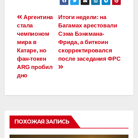
Навигация
Аргентина
Итоги недели: на
стала
Багамах арестовали
по
чемпионом
Сэма Бэнкмана-
записям
мира в
Фрида, а биткоин
Катаре, но
скорректировался
фан-токен
после заседания ФРС
ARG пробил
дно
ПОХОЖАЯ ЗАПИСЬ