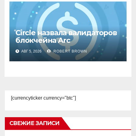
Circle назвала валидаторов
блокчейна Arc
АВГ 5, 2026
ROBERT BROWN
[currencyticker currency="btc"]
СВЕЖИЕ ЗАПИСИ