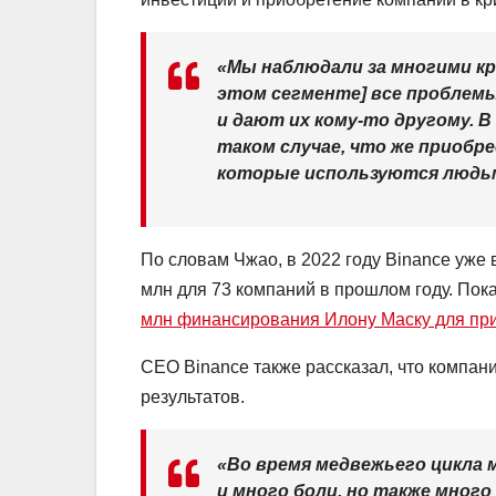
«Мы наблюдали за многими кр
этом сегменте] все проблемы
и дают их кому-то другому. 
таком случае, что же приоб
которые используются людьм
По словам Чжао, в 2022 году Binance уже
млн для 73 компаний в прошлом году. Пок
млн финансирования Илону Маску для прио
CEO Binance также рассказал, что компани
результатов.
«Во время медвежьего цикла 
и много боли, но также много