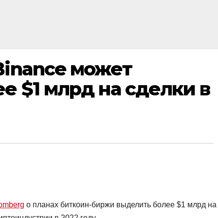
Binance может
е $1 млрд на сделки в
omberg
о планах биткоин-биржи выделить более $1 млрд на
птоиндустрии в 2022 году.