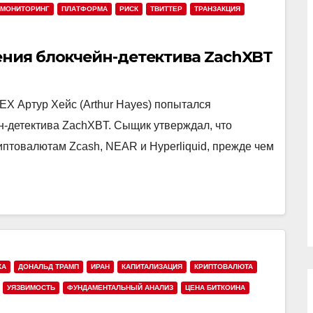
МОНИТОРИНГ
ПЛАТФОРМА
РИСК
ТВИТТЕР
ТРАНЗАКЦИЯ
ения блокчейн-детектива ZachXBT
X Артур Хейс (Arthur Hayes) попытался
н-детектива ZachXBT. Сыщик утверждал, что
иптовалютам Zcash, NEAR и Hyperliquid, прежде чем
КА
ДОНАЛЬД ТРАМП
ИРАН
КАПИТАЛИЗАЦИЯ
КРИПТОВАЛЮТА
УЯЗВИМОСТЬ
ФУНДАМЕНТАЛЬНЫЙ АНАЛИЗ
ЦЕНА БИТКОИНА