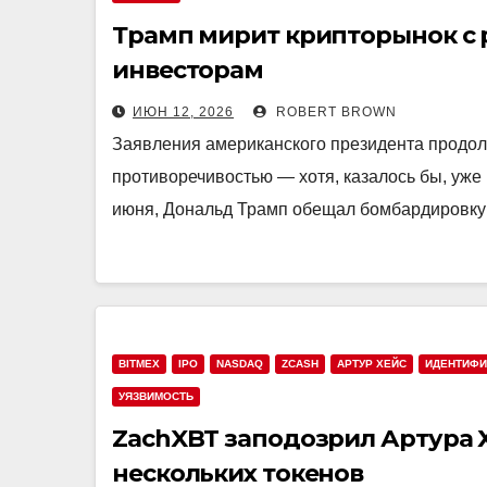
Трамп мирит крипторынок с 
инвесторам
ИЮН 12, 2026
ROBERT BROWN
Заявления американского президента продол
противоречивостью — хотя, казалось бы, уже 
июня, Дональд Трамп обещал бомбардировку 
BITMEX
IPO
NASDAQ
ZCASH
АРТУР ХЕЙС
ИДЕНТИФИ
УЯЗВИМОСТЬ
ZachXBT заподозрил Артура Х
нескольких токенов