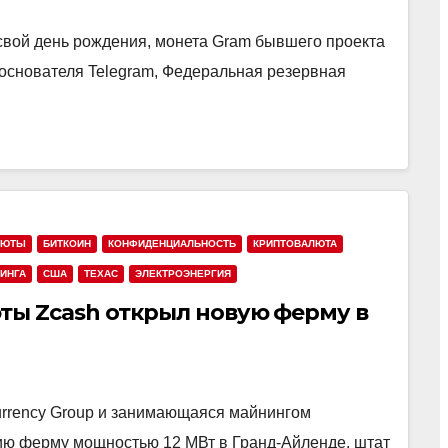
вой день рождения, монета Gram бывшего проекта
 основателя Telegram, Федеральная резервная
ЛЮТЫ
БИТКОИН
КОНФИДЕНЦИАЛЬНОСТЬ
КРИПТОВАЛЮТА
ИНГА
США
ТЕХАС
ЭЛЕКТРОЭНЕРГИЯ
ы Zcash открыл новую ферму в
Currency Group и занимающаяся майнингом
цию ферму мощностью 12 МВт в Гранд-Айленде, штат