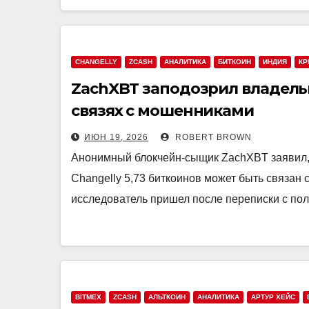
CHANGELLY
ZCASH
АНАЛИТИКА
БИТКОИН
ИНДИЯ
КР
ZachXBT заподозрил владель
связях с мошенниками
ИЮН 19, 2026
ROBERT BROWN
Анонимный блокчейн-сыщик ZachXBT заявил, 
Changelly 5,73 биткоинов может быть связан
исследователь пришел после переписки с по
BITMEX
ZCASH
АЛЬТКОИН
АНАЛИТИКА
АРТУР ХЕЙС