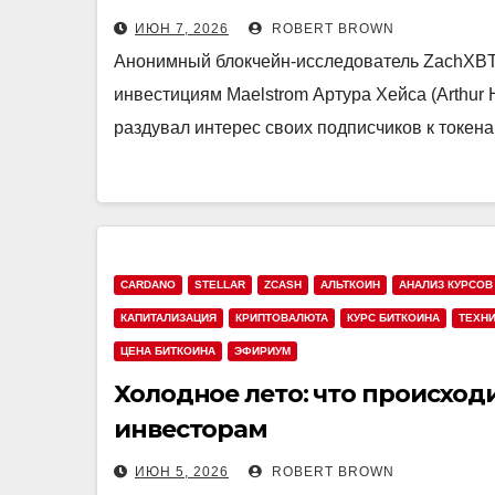
ИЮН 7, 2026
ROBERT BROWN
Анонимный блокчейн-исследователь ZachXBT 
инвестициям Maelstrom Артура Хейса (Arthur 
раздувал интерес своих подписчиков к токенам
CARDANO
STELLAR
ZCASH
АЛЬТКОИН
АНАЛИЗ КУРСОВ
КАПИТАЛИЗАЦИЯ
КРИПТОВАЛЮТА
КУРС БИТКОИНА
ТЕХН
ЦЕНА БИТКОИНА
ЭФИРИУМ
Холодное лето: что происход
инвесторам
ИЮН 5, 2026
ROBERT BROWN