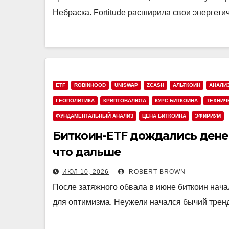
Небраска. Fortitude расширила свои энергет
ETF
ROBINHOOD
UNISWAP
ZCASH
АЛЬТКОИН
АНАЛИ
ГЕОПОЛИТИКА
КРИПТОВАЛЮТА
КУРС БИТКОИНА
ТЕХНИЧ
ФУНДАМЕНТАЛЬНЫЙ АНАЛИЗ
ЦЕНА БИТКОИНА
ЭФИРИУМ
Биткоин-ETF дождались денег
что дальше
ИЮЛ 10, 2026
ROBERT BROWN
После затяжного обвала в июне биткоин нач
для оптимизма. Неужели начался бычий тренд