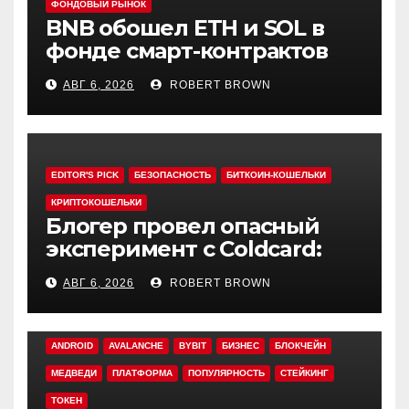
ФОНДОВЫЙ РЫНОК
BNB обошел ETH и SOL в
фонде смарт-контрактов
Grayscale
АВГ 6, 2026
ROBERT BROWN
EDITOR'S PICK
БЕЗОПАСНОСТЬ
БИТКОИН-КОШЕЛЬКИ
КРИПТОКОШЕЛЬКИ
Блогер провел опасный
эксперимент с Coldcard:
быстрый взлом уязвимого
АВГ 6, 2026
ROBERT BROWN
кошелька
ANDROID
AVALANCHE
BYBIT
БИЗНЕС
БЛОКЧЕЙН
МЕДВЕДИ
ПЛАТФОРМА
ПОПУЛЯРНОСТЬ
СТЕЙКИНГ
ТОКЕН