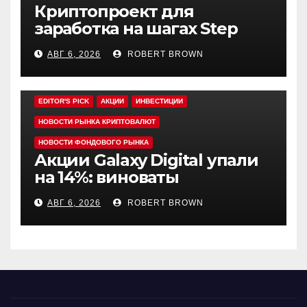
Криптопроект для
заработка на шагах Step
App закрывается спустя
АВГ 6, 2026
ROBERT BROWN
четыре года работы
EDITOR'S PICK
АКЦИИ
ИНВЕСТИЦИИ
НОВОСТИ РЫНКА КРИПТОВАЛЮТ
НОВОСТИ ФОНДОВОГО РЫНКА
Акции Galaxy Digital упали
на 14%: виноваты
криптовалюты
АВГ 6, 2026
ROBERT BROWN