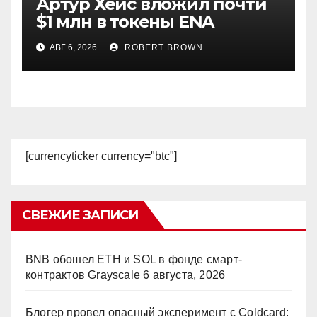
Артур Хейс вложил почти
$1 млн в токены ENA
АВГ 6, 2026
ROBERT BROWN
[currencyticker currency="btc"]
СВЕЖИЕ ЗАПИСИ
BNB обошел ETH и SOL в фонде смарт-
контрактов Grayscale
6 августа, 2026
Блогер провел опасный эксперимент с Coldcard: