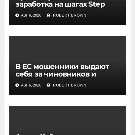
заработка на шагах Step
App закрывается спустя
АВГ 6, 2026
ROBERT BROWN
четыре года работы
В ЕС мошенники выдают
себя за чиновников и
лицензированные по MiCA
АВГ 6, 2026
ROBERT BROWN
биржи