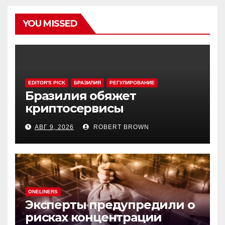
YOU MISSED
EDITOR'S PICK
БРАЗИЛИЯ
РЕГУЛИРОВАНИЕ
Бразилия обяжет
криптосервисы
задерживать переводы из-
АВГ 9, 2026
ROBERT BROWN
за мошенничества
ONELINERS
Эксперты предупредили о
рисках концентрации