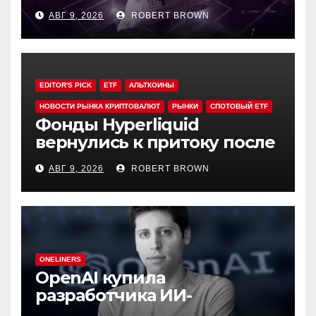
резервов ДАО в своих
АВГ 9, 2026
ROBERT BROWN
токенах
EDITOR'S PICK
ETF
АЛЬТКОИНЫ
НОВОСТИ РЫНКА КРИПТОВАЛЮТ
РЫНКИ
СПОТОВЫЙ ETF
Фонды Hyperliquid
вернулись к притоку после
3-х недель оттока
АВГ 9, 2026
ROBERT BROWN
ONELINERS
OpenAI купила
разработчика ИИ-
генератора презентаций