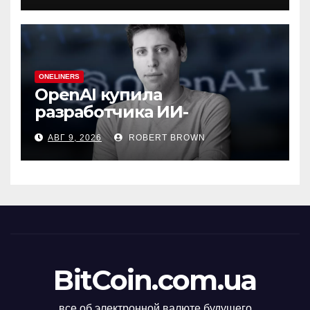
ONELINERS
OpenAI купила
разработчика ИИ-
генератора презентаций
АВГ 9, 2026
ROBERT BROWN
NextSlide
BitCoin.com.ua
все об электронной валюте будущего