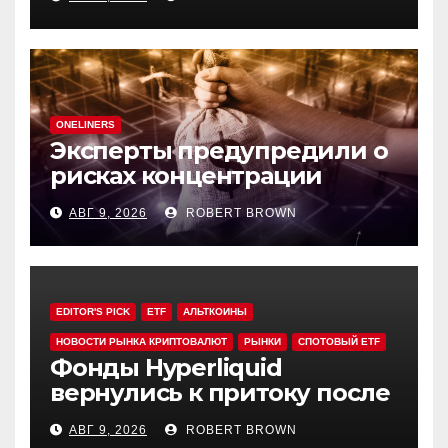
за мошенничества
ONELINERS
Эксперты предупредили о
рисках концентрации
резервов ДАО в своих
АВГ 9, 2026
ROBERT BROWN
токенах
EDITOR'S PICK
ETF
АЛЬТКОИНЫ
НОВОСТИ РЫНКА КРИПТОВАЛЮТ
РЫНКИ
СПОТОВЫЙ ETF
Фонды Hyperliquid
вернулись к притоку после
3-х недель оттока
АВГ 9, 2026
ROBERT BROWN