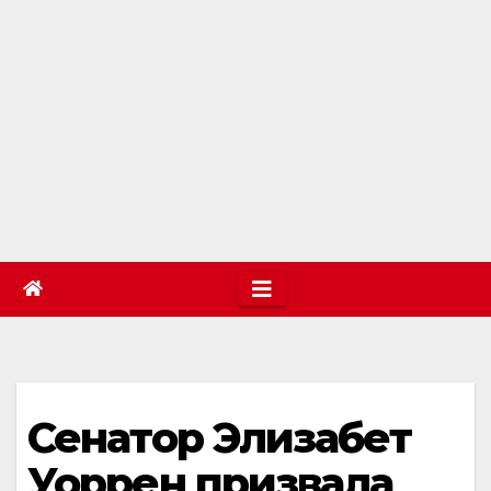
Сенатор Элизабет
Уоррен призвала