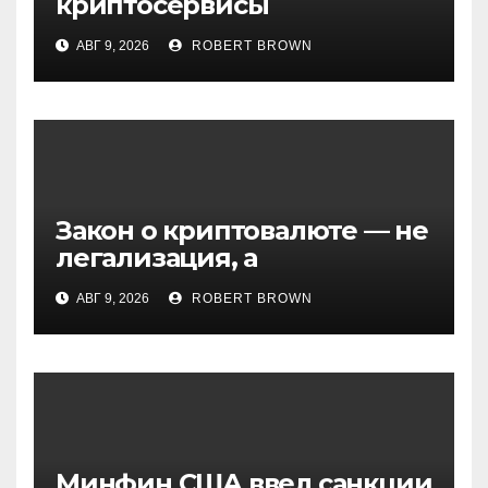
криптосервисы
задерживать переводы из-
АВГ 9, 2026
ROBERT BROWN
за мошенничества
Закон о криптовалюте — не
легализация, а
институционализация
АВГ 9, 2026
ROBERT BROWN
рынка
Минфин США ввел санкции