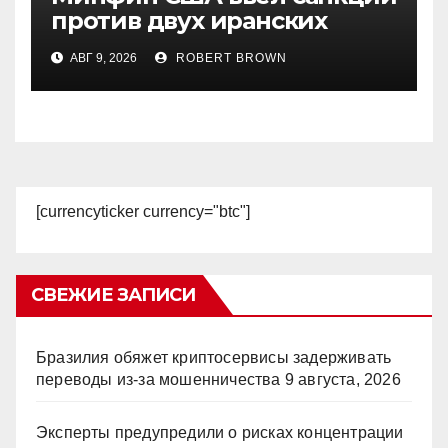
против двух иранских
криптобирж
АВГ 9, 2026
ROBERT BROWN
[currencyticker currency="btc"]
СВЕЖИЕ ЗАПИСИ
Бразилия обяжет криптосервисы задерживать
переводы из-за мошенничества
9 августа, 2026
Эксперты предупредили о рисках концентрации