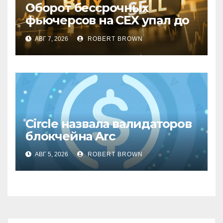
Оборот бессрочных
фьючерсов на CEX упал до
минимумов 2023 года
АВГ 7, 2026
ROBERT BROWN
Circle назвала валидаторов
блокчейна Arc
АВГ 5, 2026
ROBERT BROWN