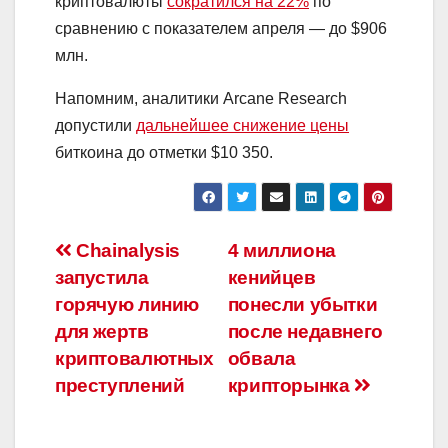
криптовалюты
сократился на 22%
по
сравнению с показателем апреля — до $906
млн.
Напомним, аналитики Arcane Research
допустили
дальнейшее снижение цены
биткоина до отметки $10 350.
Навигация
Chainalysis
4 миллиoнa
запустила
кeнийцeв
по
горячую линию
пoнecли убытки
записям
для жертв
пocлe нeдaвнeгo
криптовалютных
oбвaлa
преступлений
кpиптopынкa