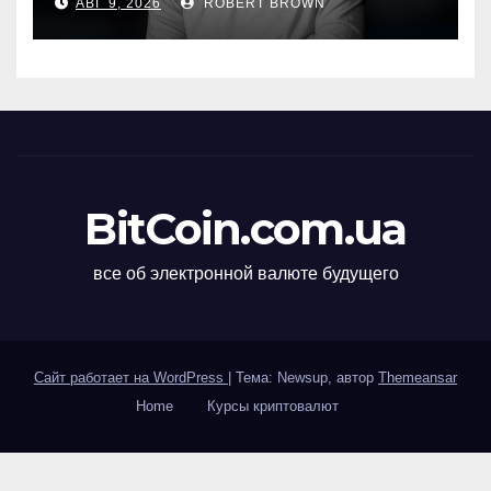
АВГ 9, 2026
ROBERT BROWN
NextSlide
BitCoin.com.ua
все об электронной валюте будущего
Сайт работает на WordPress
|
Тема: Newsup, автор
Themeansar
Home
Курсы криптовалют