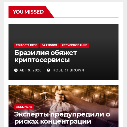
YOU MISSED
EDITOR'S PICK
БРАЗИЛИЯ
РЕГУЛИРОВАНИЕ
Бразилия обяжет
криптосервисы
задерживать переводы из-
АВГ 9, 2026
ROBERT BROWN
за мошенничества
ONELINERS
Эксперты предупредили о
рисках концентрации