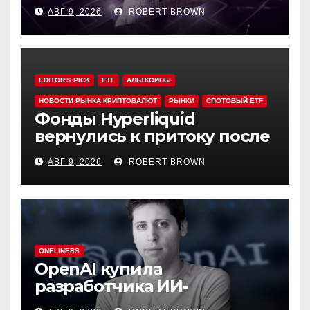
резервов ДАО в своих
АВГ 9, 2026
ROBERT BROWN
токенах
EDITOR'S PICK
ETF
АЛЬТКОИНЫ
НОВОСТИ РЫНКА КРИПТОВАЛЮТ
РЫНКИ
СПОТОВЫЙ ETF
Фонды Hyperliquid
вернулись к притоку после
3-х недель оттока
АВГ 9, 2026
ROBERT BROWN
ONELINERS
OpenAI купила
разработчика ИИ-
генератора презентаций