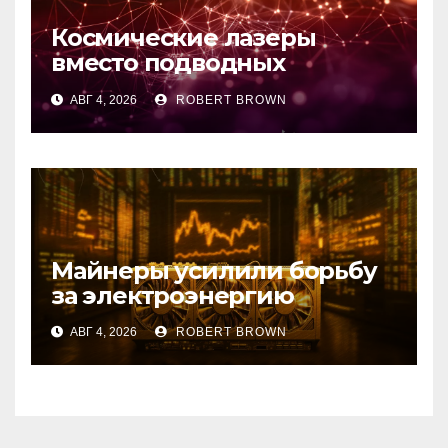
Космические лазеры
вместо подводных
кабелей: стартап EON
АВГ 4, 2026
ROBERT BROWN
привлек $10,75 млн
Майнеры усилили борьбу
за электроэнергию
АВГ 4, 2026
ROBERT BROWN