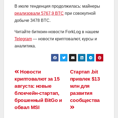
В июле тенденция продолжилась: майнеры
реализовали 5767,9 BTC
при совокупной
добыче 3478 BTC.
Читайте биткоин-новости ForkLog в нашем
Telegram
— новости криптовалют, курсы и
аналитика.
Навигация
Новости
Стартап .bit
криптовалют за 15
привлек $13
по
августа: новые
млн для
записям
блокчейн-стартап,
развития
брошенный BitGo и
сообщества
обвал MSI