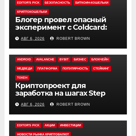
EDITOR'S PICK
БЕЗОПАСНОСТЬ
БИТКОИН-КОШЕЛЬКИ
КРИПТОКОШЕЛЬКИ
Блогер провел опасный
эксперимент с Coldcard:
быстрый взлом уязвимого
АВГ 6, 2026
ROBERT BROWN
кошелька
ANDROID
AVALANCHE
BYBIT
БИЗНЕС
БЛОКЧЕЙН
МЕДВЕДИ
ПЛАТФОРМА
ПОПУЛЯРНОСТЬ
СТЕЙКИНГ
ТОКЕН
Криптопроект для
заработка на шагах Step
App закрывается спустя
АВГ 6, 2026
ROBERT BROWN
четыре года работы
EDITOR'S PICK
АКЦИИ
ИНВЕСТИЦИИ
НОВОСТИ РЫНКА КРИПТОВАЛЮТ