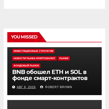
YOU MISSED
EDITOR'S PICK
АЛЬТКОИНЫ
ИНВЕСТИЦИОННЫЕ СТРАТЕГИИ
НОВОСТИ РЫНКА КРИПТОВАЛЮТ
РЫНКИ
ФОНДОВЫЙ РЫНОК
BNB обошел ETH и SOL в
фонде смарт-контрактов
Grayscale
АВГ 6, 2026
ROBERT BROWN