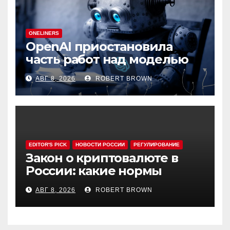
ONELINERS
OpenAI приостановила
часть работ над моделью
Astra
АВГ 8, 2026
ROBERT BROWN
EDITOR'S PICK
НОВОСТИ РОССИИ
РЕГУЛИРОВАНИЕ
Закон о криптовалюте в
России: какие нормы
эксперты считают
АВГ 8, 2026
ROBERT BROWN
спорными