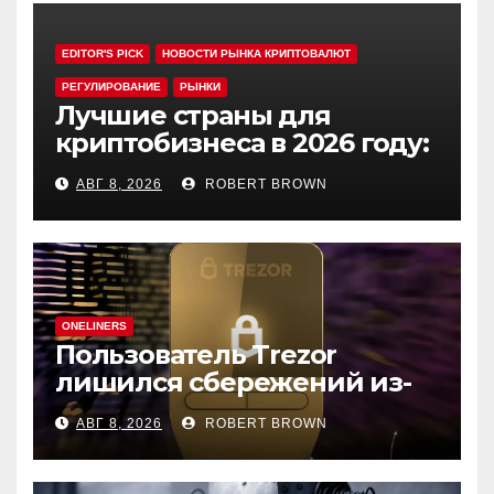
EDITOR'S PICK
НОВОСТИ РЫНКА КРИПТОВАЛЮТ
РЕГУЛИРОВАНИЕ
РЫНКИ
Лучшие страны для
криптобизнеса в 2026 году:
выбор экспертов
АВГ 8, 2026
ROBERT BROWN
ONELINERS
Пользователь Trezor
лишился сбережений из-
за фишинга в выдаче
АВГ 8, 2026
ROBERT BROWN
Google